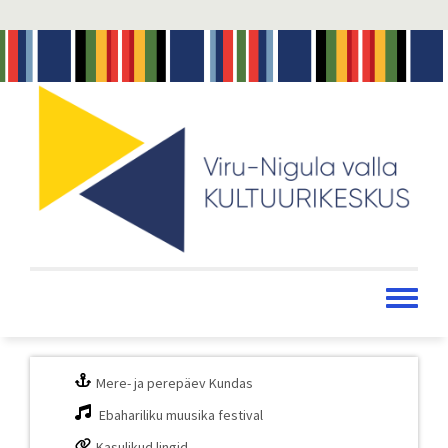
Liigu
edasi
põhisisu
juurde
Toggle
menu
Mere- ja perepäev Kundas
Ebahariliku muusika festival
Kasulikud lingid