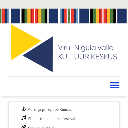
Liigu
edasi
põhisisu
juurde
Toggle
menu
Mere- ja perepäev Kundas
Ebahariliku muusika festival
Kasulikud lingid