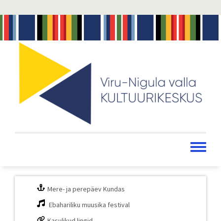
Liigu
edasi
põhisisu
juurde
Toggle
menu
Mere- ja perepäev Kundas
Ebahariliku muusika festival
Kasulikud lingid